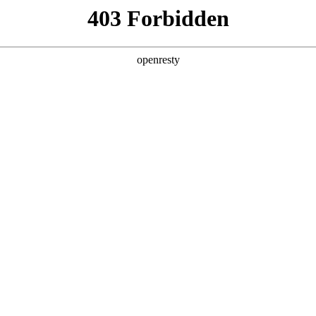
产品及服务
行业解决方案
合作伙伴
投资者关系
，深入解读AI for Process思考及实践
2026 / 04 / 30
福州成功举办。本届峰会以“加快数智技术创新发展，深入推进数字中国建设”
展。
度参与此次峰会，在多个论坛分享以“AI for Process”为核心的企